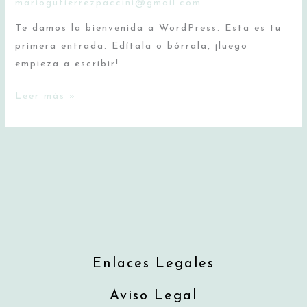
mariogutierrezpaccini@gmail.com
Te damos la bienvenida a WordPress. Esta es tu
primera entrada. Edítala o bórrala, ¡luego
empieza a escribir!
¡Hola,
Leer más »
mundo!
Enlaces Legales
Aviso Legal