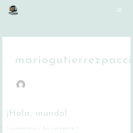
Ir
al
contenido
mariogutierrezpacc
¡Hola, mundo!
1 comentario
/
Sin categoría
/